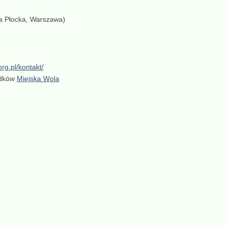
ra Płocka, Warszawa)
org.pl/kontakt/
rodków
Miejska Wola