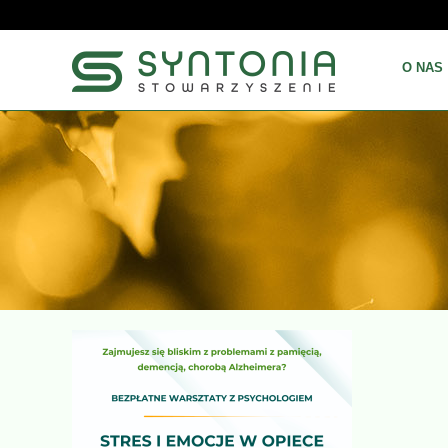
O NAS
Warsztaty
–
stres
i
emocje
w
opiece
-
SYNTONIA