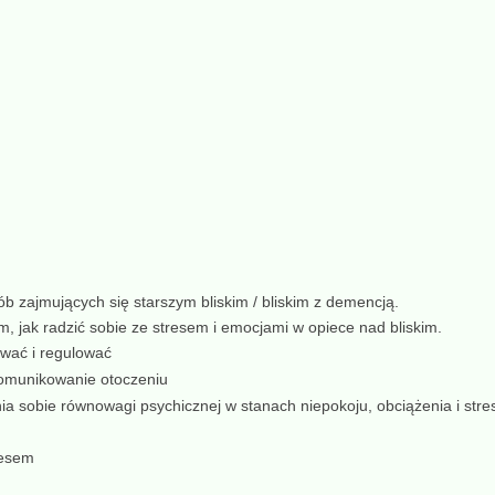
 zajmujących się starszym bliskim / bliskim z demencją.
m, jak radzić sobie ze stresem i emocjami w opiece nad bliskim.
wać i regulować
komunikowanie otoczeniu
a sobie równowagi psychicznej w stanach niepokoju, obciążenia i stre
resem