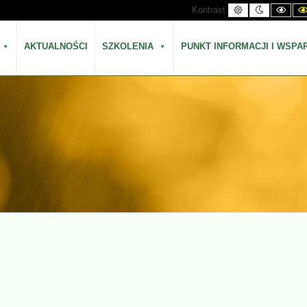
Kontrast
Kontrast
Kont
Kontrast
domyślny
nocny
czar
biał
AKTUALNOŚCI
SZKOLENIA
PUNKT INFORMACJI I WSPA