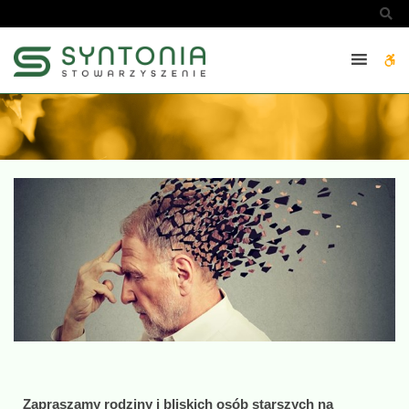
Spotkanie
Sz
tematyczne
“Świat
W
osoby
z
bu
demencją-
zrozumieć,
żeby
pomóc”
18
października
2023
-
SYNTONIA
Zapraszamy rodziny i bliskich osób starszych na