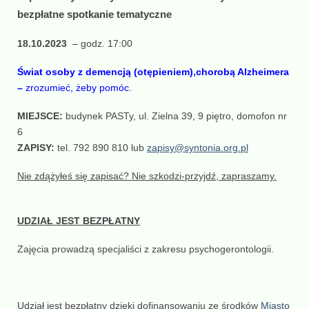
bezpłatne
spotkanie tematyczne
18.10.2023
– godz. 17:00
Świat osoby z demencją (otępieniem),chorobą Alzheimera
–
zrozumieć, żeby pomóc.
MIEJSCE:
budynek PASTy, ul. Zielna 39, 9 piętro, domofon nr
6
ZAPISY:
tel. 792 890 810 lub
zapisy@syntonia.org.pl
Nie zdążyłeś się zapisać? Nie szkodzi-przyjdź, zapraszamy.
UDZIAŁ JEST BEZPŁATNY
Zajęcia prowadzą specjaliści z zakresu psychogerontologii.
Udział jest bezpłatny dzięki dofinansowaniu ze środków
Miasto