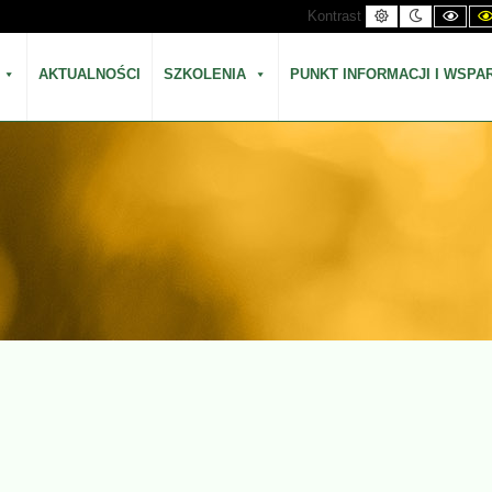
Kontrast
Kontrast
Kont
Kontrast
domyślny
nocny
czar
biał
AKTUALNOŚCI
SZKOLENIA
PUNKT INFORMACJI I WSPA