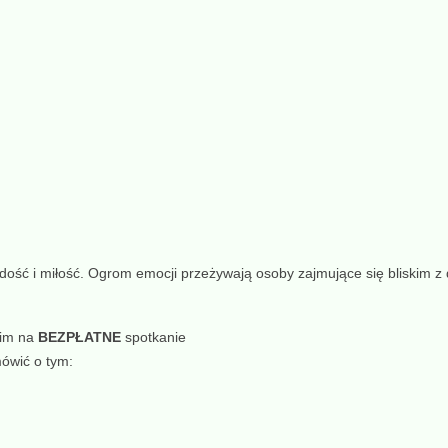
radość i miłość. Ogrom emocji przeżywają
osoby zajmujące się bliskim z
kim na
BEZPŁATNE
spotkanie
ówić o tym: