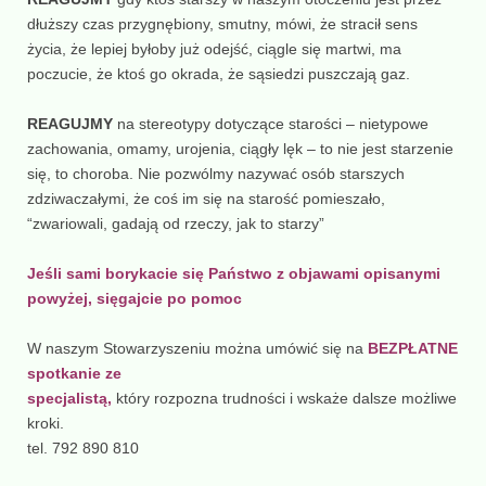
dłuższy czas przygnębiony, smutny, mówi, że stracił sens
życia, że lepiej byłoby już odejść, ciągle się martwi, ma
poczucie, że ktoś go okrada, że sąsiedzi puszczają gaz.
REAGUJMY
na stereotypy dotyczące starości – nietypowe
zachowania, omamy, urojenia, ciągły lęk – to nie jest starzenie
się, to choroba. Nie pozwólmy nazywać osób starszych
zdziwaczałymi, że coś im się na starość pomieszało,
“zwariowali, gadają od rzeczy, jak to starzy”
Jeśli sami borykacie się Państwo z objawami opisanymi
powyżej, sięgajcie po pomoc
W naszym Stowarzyszeniu można umówić się na
BEZPŁATNE
spotkanie ze
specjalistą,
który rozpozna trudności i wskaże dalsze możliwe
kroki.
tel. 792 890 810