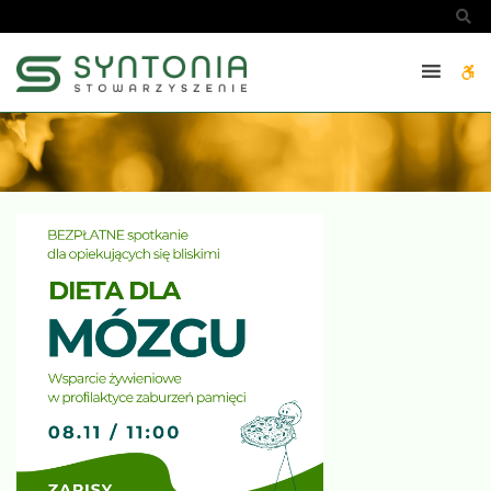
Dieta
Sz
dla
mózgu
W
-
SYNTONIA
bu