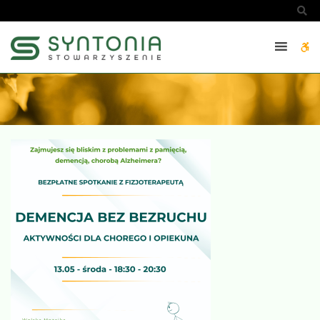
Demencja
Sz
bez
bezruchu
W
–
aktywności
bu
-
SYNTONIA