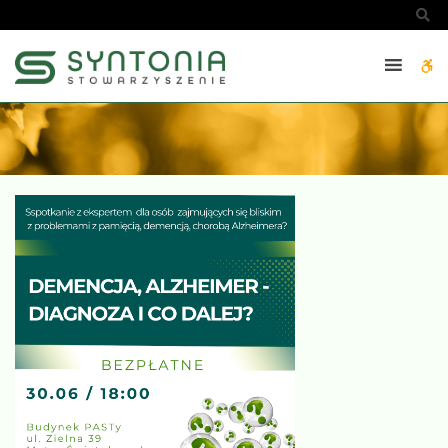
Diagnoza
Sz
i
co
W
dalej?
-
bu
SYNTONIA